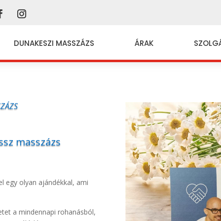
DUNAKESZI MASSZÁZS
ÁRAK
SZOLG
SZÁZS
assz masszázs
vel egy olyan ajándékkal, ami
etet a mindennapi rohanásból,