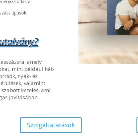
energizálódásra.
zázs típusok.
utalvány?
asszázsra, amely
kat, mint például hát-
örcsök, nyak- és
 sérülések, valamint
 szabott kezelés, ami
gás javításában.
Szolgáltatatások