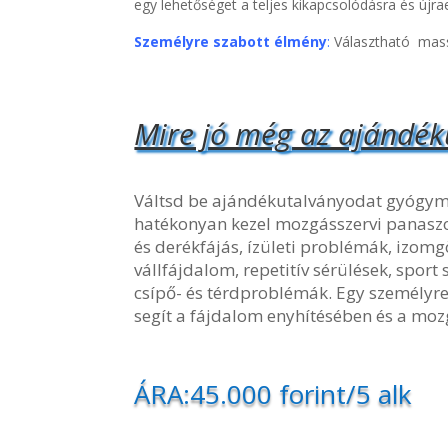
egy lehetőséget a teljes kikapcsolódásra és újra
Személyre szabott élmény
:
Választható mass
Mire jó még az ajándék
Váltsd be ajándékutalványodat gyógym
hatékonyan kezel mozgásszervi panaszo
és derékfájás, ízületi problémák, izomg
vállfájdalom, repetitív sérülések, sport
csípő- és térdproblémák. Egy személyre
segít a fájdalom enyhítésében és a moz
ÁRA:45.000 forint/5 alk