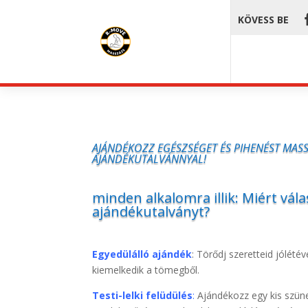
KÖVESS BE
AJÁNDÉKOZZ EGÉSZSÉGET ÉS PIHENÉST MAS
AJÁNDÉKUTALVÁNNYAL!
minden alkalomra illik: Miért vál
ajándékutalványt?
Egyedülálló ajándék
: Törődj szeretteid jólété
kiemelkedik a tömegből.
Testi-lelki felüdülés
:
Ajándékozz egy kis szün