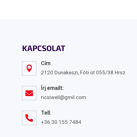
KAPCSOLAT
Cím

2120 Dunakeszi, Fóti út 055/38 Hrsz
Írj emailt:

ricsiwell@gmil.com
Tell:

+36 30 155 7484