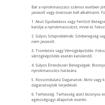
Bár a nyirokmasszázs számos esetben jó
javasolt vagy óvatosan kell alkalmazni. F
1. Akut Gyulladásos vagy Fertőző Betegs
kerülje a nyirokmasszázst, mivel ez fokoz
2. Súlyos Szívproblémák: Szívbetegség vag
nem javasolt.
3. Trombózis vagy Vérrögképződés: Fokoz
vérrögképződés esetén kerülendő.
4. Súlyos Érrendszeri Betegségek: Bizony
nyirokmasszázs hatására.
5. Rosszindulatú Daganatok: Aktív vagy k
daganatsejtek terjedését.
6. Terhesség: Terhesség alatt bizonyos es
egészségügyi állapotok esetén.