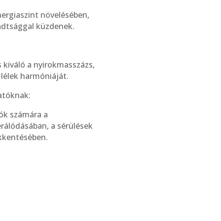
energiaszint növelésében,
radtsággal küzdenek.
s kiváló a nyirokmasszázs,
t-lélek harmóniáját.
atóknak:
tók számára a
rálódásában, a sérülések
kkentésében.