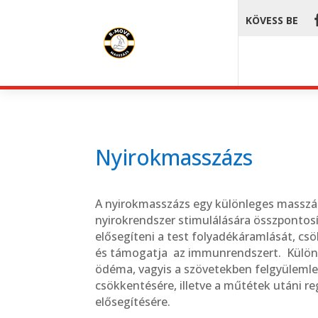
KÖVESS BE
Nyirokmasszázs
A nyirokmasszázs egy különleges masszáz
nyirokrendszer stimulálására összpontosí
elősegíteni a test folyadékáramlását, c
és támogatja az immunrendszert. Külön
ödéma, vagyis a szövetekben felgyülemle
csökkentésére, illetve a műtétek utáni r
elősegítésére.