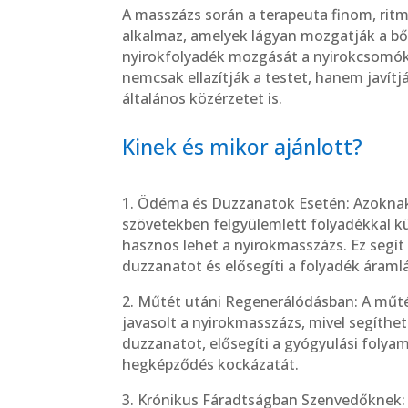
A masszázs során a terapeuta finom, rit
alkalmaz, amelyek lágyan mozgatják a bőrt
nyirokfolyadék mozgását a nyirokcsomók 
nemcsak ellazítják a testet, hanem javítj
általános közérzetet is.
Kinek és mikor ajánlott?
1. Ödéma és Duzzanatok Esetén: Azoknak
szövetekben felgyülemlett folyadékkal 
hasznos lehet a nyirokmasszázs. Ez segít
duzzanatot és elősegíti a folyadék áraml
2. Műtét utáni Regenerálódásban: A műt
javasolt a nyirokmasszázs, mivel segíthe
duzzanatot, elősegíti a gyógyulási folya
hegképződés kockázatát.
3. Krónikus Fáradtságban Szenvedőknek: