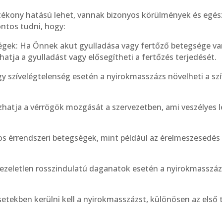
tékony hatású lehet, vannak bizonyos körülmények és egés
ontos tudni, hogy:
égek: Ha Önnek akut gyulladása vagy fertőző betegsége van,
hatja a gyulladást vagy elősegítheti a fertőzés terjedését.
y szívelégtelenség esetén a nyirokmasszázs növelheti a szív
hatja a vérrögök mozgását a szervezetben, ami veszélyes l
os érrendszeri betegségek, mint például az érelmeszesedés
ezeletlen rosszindulatú daganatok esetén a nyirokmasszázs
etekben kerülni kell a nyirokmasszázst, különösen az első 