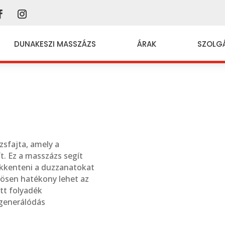
DUNAKESZI MASSZÁZS
ÁRAK
SZOLG
sfajta, amely a
t. Ez a masszázs segít
sökkenteni a duzzanatokat
ösen hatékony lehet az
tt folyadék
egenerálódás