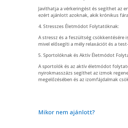
Javíthatja a vérkeringést és segíthet az 
ezért ajánlott azoknak, akik krónikus fá
4. Stresszes Életmódot Folytatóknak:
A stressz és a feszültség csökkentésére i
mivel elősegíti a mély relaxációt és a tes
5. Sportolóknak és Aktív Életmódot Folyt
A sportolók és az aktív életmódot folyta
nyirokmasszázs segíthet az izmok regene
megelőzésében és az izomfájdalmak csö
Mikor nem ajánlott?