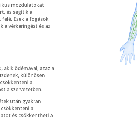
mikus mozdulatokat
, és segítik a
felé. Ezek a fogások
ák a vérkeringést és az
, akik ödémával, azaz a
küzdenek, különösen
 csökkenteni a
ást a szervezetben.
étek után gyakran
t csökkenteni a
matot és csökkentheti a