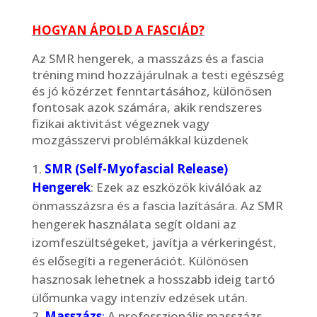
HOGYAN ÁPOLD A FASCIÁD?
Az SMR hengerek, a masszázs és a fascia
tréning mind hozzájárulnak a testi egészség
és jó közérzet fenntartásához, különösen
fontosak azok számára, akik rendszeres
fizikai aktivitást végeznek vagy
mozgásszervi problémákkal küzdenek
SMR (Self-Myofascial Release)
Hengerek
: Ezek az eszközök kiválóak az
önmasszázsra és a fascia lazítására. Az SMR
hengerek használata segít oldani az
izomfeszültségeket, javítja a vérkeringést,
és elősegíti a regenerációt. Különösen
hasznosak lehetnek a hosszabb ideig tartó
ülőmunka vagy intenzív edzések után.
Masszázs
:
A professzionális masszázs