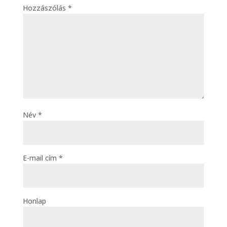
Hozzászólás
*
Név
*
E-mail cím
*
Honlap