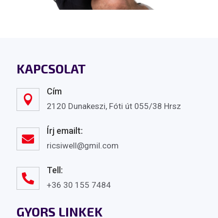
KAPCSOLAT
Cím

2120 Dunakeszi, Fóti út 055/38 Hrsz
Írj emailt:

ricsiwell@gmil.com
Tell:

+36 30 155 7484
GYORS LINKEK