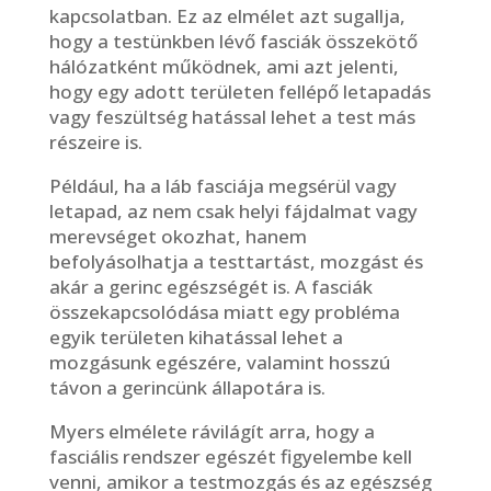
kapcsolatban. Ez az elmélet azt sugallja,
hogy a testünkben lévő fasciák összekötő
hálózatként működnek, ami azt jelenti,
hogy egy adott területen fellépő letapadás
vagy feszültség hatással lehet a test más
részeire is.
Például, ha a láb fasciája megsérül vagy
letapad, az nem csak helyi fájdalmat vagy
merevséget okozhat, hanem
befolyásolhatja a testtartást, mozgást és
akár a gerinc egészségét is. A fasciák
összekapcsolódása miatt egy probléma
egyik területen kihatással lehet a
mozgásunk egészére, valamint hosszú
távon a gerincünk állapotára is.
Myers elmélete rávilágít arra, hogy a
fasciális rendszer egészét figyelembe kell
venni, amikor a testmozgás és az egészség